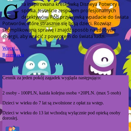
G
ra inspirowana kreskówką Disneya Potwory i
spółka. Jesteście zespołem profesjonalnych
detektywów. Pod przykrywką wpadacie do świata
Potworów, które strasznie się boją dzieci. Rozwiąz
skomplikowaną sprawę i znajdź sposób na zdobycie
energii, aby wrócić z powrotem do świata ludzi.
Więcej...
Rezerwacja
Cennik za jeden pokój zagadek wygląda następująco:
2 osoby - 100PLN, każda kolejna osoba +20PLN. (max 5 osob)
Dzieci w wieku do 7 lat są zwolnione z opłat za wstęp.
Dzieci w wieku do 13 lat wchodzą wylącznie pod opieką osoby
doroslej.