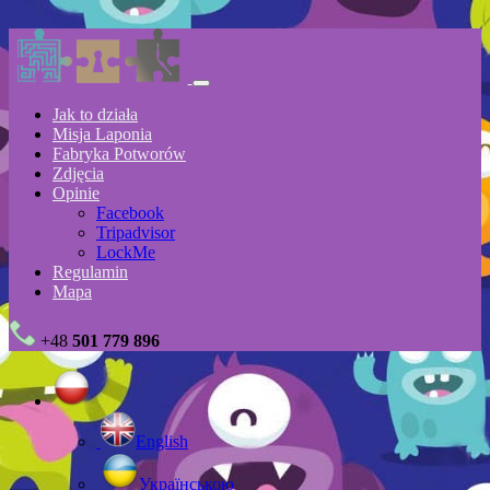
Jak to działa
Misja Laponia
Fabryka Potworów
Zdjęcia
Opinie
Facebook
Tripadvisor
LockMe
Regulamin
Mapa
+48
501 779 896
English
Українською