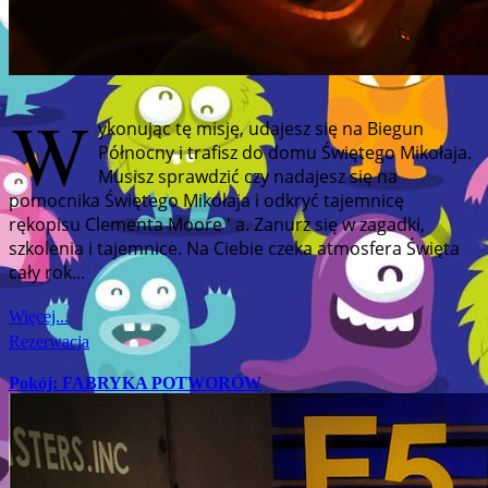
W
ykonując tę misję, udajesz się na Biegun
Północny i trafisz do domu Świętego Mikołaja.
Musisz sprawdzić czy nadajesz się na
pomocnika Świętego Mikołaja i odkryć tajemnicę
rękopisu Clementa Moore ' a. Zanurz się w zagadki,
szkolenia i tajemnice. Na Ciebie czeka atmosfera Święta
cały rok...
Więcej...
Rezerwacja
Pokój: FABRYKA POTWORÓW