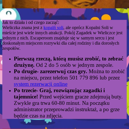
Jak to działa i od czego zacząć:
Wieliczka znana jest z
kopalń soli
, ale oprócz Kopalni Soli w
mieście jest wiele innych atrakcji. Pokój Zagadek w Wieliczce jest
jednym z nich. Escaperoom znajduje się w samym sercu i jest
doskonałym miejscem rozrywki dla całej rodziny i dla dorosłych
zespołów.
Pierwszą rzeczą, którą musisz zrobić, to zebrać
drużynę.
Od 2 do 5 osób w jednym zespole.
Po drugie- zarezerwuj czas gry.
Można to zrobić
na miejscu, przez telefon 501 779 896 lub przez
system rezerwacji online
Po trzecie- Graj, rozwiązując zagadki i
tajemnice!
Przed wejściem gracze zdejmują buty.
Zwykle gra trwa 60-80 minut. Na początku
administrator przeprowadzi instruktaż, a po grze
będzie czas na zdjęcia.