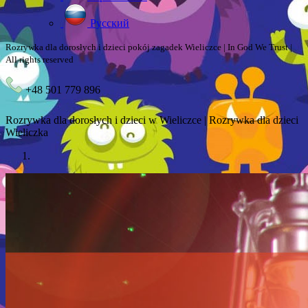
Русский
Rozrywka dla dorosłych i dzieci pokój zagadek Wieliczce | In God We Trust |
All rights reserved
+48 501 779 896
Rozrywka dla dorosłych i dzieci w Wieliczce | Rozrywka dla dzieci
Wieliczka