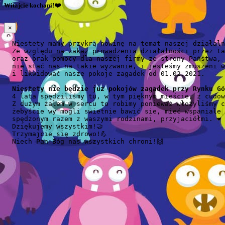
Witajcie kochani!❤️
×
  Niestety mamy przykrą nowinę na temat naszej działaln
  Ze względu na zakaz prowadzenia działalności przez ta
  oraz brak pomocy dla naszej firmy ze strony Państwa,

  nie stać nas na takie wyzwanie, i jesteśmy zmuszeni w
  i likwidować nasze pokoje zagadek od 01.02.2021.

Niestety nie będzie juz pokojów zagadek przy Rynku Gó
  4 lata spędziliśmy tu, w tym pięknym mieście, z cudow
  Z dużym żalem w sercu to robimy ponieważ włożyliśmy c
  żebyście wy mogli swietnie bawić sie, mieć wspaniale 
  spędzonym razem z waszymi rodzinami, przyjaciółmi. ❤️

  Dziękujemy wszystkim!🤝

  Trzymajcie się zdrowo!💪

  Niech Pan Bóg nas wszystkich chroni!🙌
