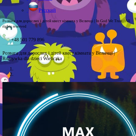
Русский
Розвага для дорослих і дітей квест кімната у Величці | In God We Trust | All
rights reserved
+48 501 779 896
Розвага для дорослих і дітей квест кімната у Величці |
Rozrywka dla dzieci Wieliczka