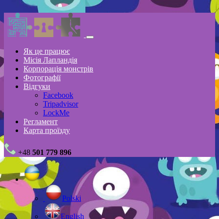
Як це працює
Місія Лапландія
Корпорація монстрів
Фотографії
Відгуки
Facebook
Tripadvisor
LockMe
Регламент
Карта проїзду
+48
501 779 896
Polski
English