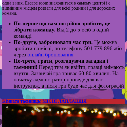
одна з них. Escape room знаходиться в самому центрі і є
відмінним місцем розваги для всієї родини і для дорослих
команд.
По-перше що вам потрібно зробити, це
зібрати команду.
Від 2 до 5 осіб в одній
команді
По-друге, забронювати час гри.
Це можна
зробити на місці, по телефону 501 779 896 або
через
онлайн бронювання
По-третє, грати, розгадуючи загадки і
таємниці!
Перед тим як ввійти, гравці знімають
взуття. Зазвичай гра триває 60-80 хвилин. На
початку адміністратор проведе для вас
інструктаж, а після гри буде час для фотографій
Кімната таємниць: МІСІЯ ЛАПЛАНДІЯ