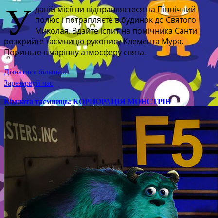
У
даній місії ви відправляєтеся на Північний
полюс і потрапляєте в будинок до Святого
Миколая. Здайте іспит на помічника Санти і
розкрийте таємницю рукопису Клемента Мура.
Пориньте в чарівну атмосферу свята.
Дізнатися більше...
Зарезервуй час
Кімната таємниць: КОРПОРАЦІЯ МОНСТРІВ