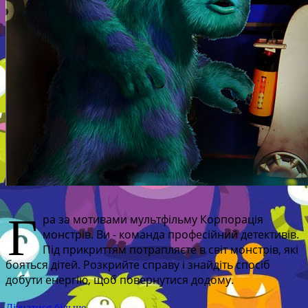
Г
ра за мотивами мультфільму Корпорація
монстрів. Ви - команда професійний детективів.
Під прикриттям потрапляєте в світ монстрів, які
бояться дітей. Розкрийте справу і знайдіть спосіб
добути енергію, щоб повернутися додому.
Дізнатися більше...