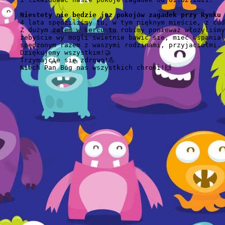
Niestety nie będzie juz pokojów zagadek przy Rynku 
    4 lata spędziliśmy tu, w tym pięknym mieście, z cud
    Z dużym żalem w sercu to robimy ponieważ włożyliśmy
    żebyście wy mogli swietnie bawić sie, mieć wspanial
    spędzonym razem z waszymi rodzinami, przyjaciółmi. ❤
    Dziękujemy wszystkim!🤝

    Trzymajcie się zdrowo!💪

    Niech Pan Bóg nas wszystkich chroni!🙌
