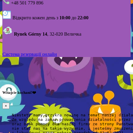
+48 501 779 896
Відкрито кожен день з
10:00
до
22:00
Rynek Górny 14
, 32-020 Величка
Система резервації онлайн
Witajcie kochani!❤️
×
    Niestety mamy przykrą nowinę na temat naszej działa
    Ze względu na zakaz prowadzenia działalności przez 
    oraz brak pomocy dla naszej firmy ze strony Państwa
    nie stać nas na takie wyzwanie, i jesteśmy zmuszeni
    i likwidować nasze pokoje zagadek od 01.02.2021.
