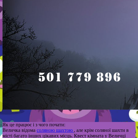
Як це працює і з чого почати:
Величка відома
соляною шахтою
, але крім соляної шахти в
місті багато інших цікавих місць. Квест кімната у Величці