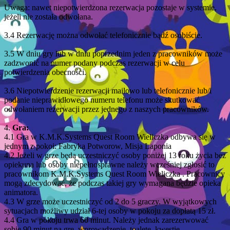
Uwaga: nawet niepotwierdzona rezerwacja pozostaje w systemie,
jeżeli nie została odwołana.
3.4 Rezerwację można odwołać telefonicznie bądź osobiście.
3.5 W dniu gry lub w dniu poprzednim jeden z pracowników może
zadzwonić na numer podany podczas rezerwacji w celu
potwierdzenia obecności.
3.6 Niepotwierdzenie rezerwacji mailowo lub telefonicznie lub/i
podanie nieprawidłowego numeru telefonu może skutkować
odwołaniem rezerwacji przez jednego z naszych pracowników.
4.
Gra:
4.1 Gra w K.M.K.Systems Quest Room Wieliczka odbywa się w
jednym z pokoi: Fabryka Potworow, Misja Laponia
4.2 Jeżeli w grze będą uczestniczyć osoby poniżej 13 roku życia bez
opiekuna lub osoby niepełnosprawne należy wcześniej zgłosić to
pracownikom K.M.K.Systems Quest Room Wieliczka . Pracownicy
mogą zdecydować, że podczas takiej gry wymagana będzie opieka
animatora.
4.3 W grze może uczestniczyć od 2 do 5 graczy. W wyjątkowych
sytuacjach możliwy udział 6-tej osoby w pokoju za dopłatą 15 zł.
4.4 Gra w pokoju trwa 60 minut. Należy jednak zarezerwować
sobie 90 minut na grę, wprowadzenie, toaletę, kwestie