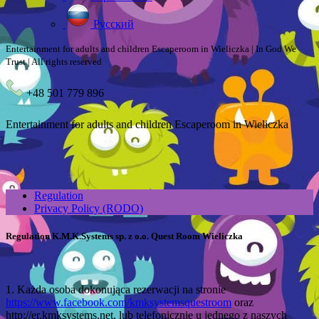
Русский
Entertainment for adults and children Escaperoom in Wieliczka | In God We
Trust | All rights reserved
+48 501 779 896
Entertainment for adults and children Escaperoom in Wieliczka
Regulation
Privacy Policy (RODO)
Regulation K.M.K.Systems sp. z o.o. Quest Room Wieliczka
1. Każda osoba dokonująca rezerwacji na stronie
https://www.facebook.com/kmksystemsquestroom
oraz
http://er.kmksystems.net, lub telefonicznie u jednego z naszych