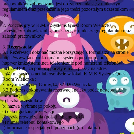
pracowników zobowiązana jest do zapoznania się z niniejszym
regulaminem oraz przekazania jego treści pozostałym uczestnikom
gry.
2. Podczas gry w K.M.K.Systems Quest Room Wieliczka
uczestnicy zobowiązani są przestrzegać niniejszego regulaminu oraz
zaleceń pracowników.
3.
Rezerwacja:
3.1 Rezerwacji dokonać można korzystając z formularza na stronie
https://www.facebook.com/kmksystemsquestroom/ oraz
http://er.kmksystems.net, telefonicznie pod numerami telefonów:
501 779 896, za pomocą poczty e-mail, pisząc na adres
er@kmksystems.net lub osobiście w lokali K.M.K.Systems Quest
Room Wieliczka :
• przy ulicy Rynek Gorny,14, 32-020 Wieliczka.
3.2 Podczas dokonywania rezerwacji należy podać następujące
informacje:
a) liczba uczestników
b) nazwa wybranego pokoju
c) data i godzina rezerwacji
d) język prowadzenia (polski lub angielski)
e) numer telefonu kontaktowego
f) informacje o specjalnych potrzebach (np. faktura).