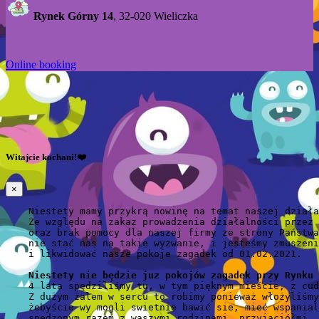
Rynek Górny 14
, 32-020 Wieliczka
Online booking
Witajcie kochani!❤️
×
    Niestety mamy przykrą nowinę na temat naszej działa
    Ze względu na zakaz prowadzenia działalności przez 
    oraz brak pomocy dla naszej firmy ze strony Państwa
    nie stać nas na takie wyzwanie, i jesteśmy zmuszeni
    i likwidować nasze pokoje zagadek od 01.02.2021.

Niestety nie będzie juz pokojów zagadek przy Rynku 
    4 lata spędziliśmy tu, w tym pięknym mieście, z cud
    Z dużym żalem w sercu to robimy ponieważ włożyliśmy
    żebyście wy mogli swietnie bawić sie, mieć wspanial
    spędzonym razem z waszymi rodzinami, przyjaciółmi. ❤