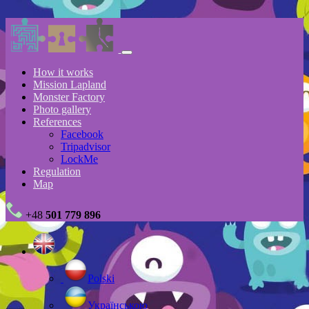
How it works
Mission Lapland
Monster Factory
Photo gallery
References
Facebook
Tripadvisor
LockMe
Regulation
Map
+48
501 779 896
Polski
Українською