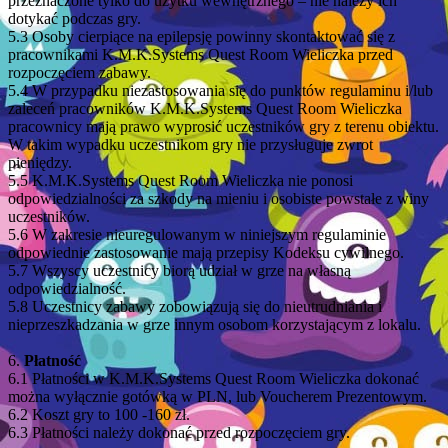
przeznaczone tylko do użytku wewnętrznego – nie należy ich
dotykać podczas gry.
5.3 Osoby cierpiące na epilepsję powinny skontaktować się z
pracownikami K.M.K.Systems Quest Room Wieliczka przed
rozpoczęciem zabawy.
5.4 W przypadku niezastosowania się do punktów regulaminu i/lub
zaleceń pracowników K.M.K.Systems Quest Room Wieliczka
pracownicy mają prawo wyprosić uczestników gry z terenu obiektu.
W takim wypadku uczestnikom gry nie przysługuje zwrot
pieniędzy.
5.5 K.M.K.Systems Quest Room Wieliczka nie ponosi
odpowiedzialności za szkody na mieniu i osobiste powstałe z winy
uczestników.
5.6 W zakresie nieuregulowanym w niniejszym regulaminie
odpowiednie zastosowanie mają przepisy Kodeksu cywilnego.
5.7 Wszyscy uczestnicy biorą udział w grze na własną
odpowiedzialność.
5.8 Uczestnicy zabawy zobowiązują się do nieutrudniania i
nieprzeszkadzania w grze innym osobom korzystającym z lokalu.
6.
Płatność
6.1 Płatności w K.M.K.Systems Quest Room Wieliczka dokonać
można wyłącznie gotówką w PLN, lub Voucherem Prezentowym.
6.2 Koszt gry to 100 -160 zł.
6.3 Płatności należy dokonać przed rozpoczęciem gry.