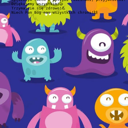
    Dziękujemy wszystkim!🤝

    Trzymajcie się zdrowo!💪

    Niech Pan Bóg nas wszystkich chroni!🙌
