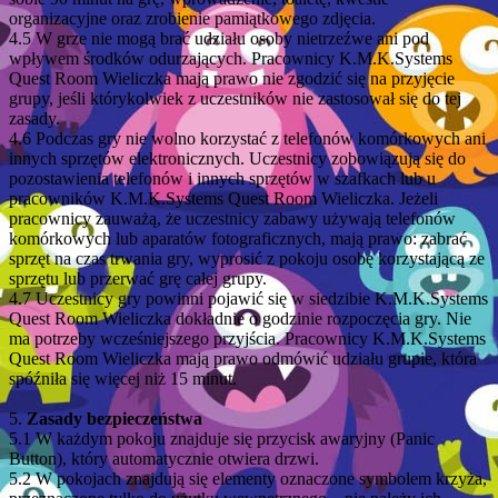
organizacyjne oraz zrobienie pamiątkowego zdjęcia.
4.5 W grze nie mogą brać udziału osoby nietrzeźwe ani pod
wpływem środków odurzających. Pracownicy K.M.K.Systems
Quest Room Wieliczka mają prawo nie zgodzić się na przyjęcie
grupy, jeśli którykolwiek z uczestników nie zastosował się do tej
zasady.
4.6 Podczas gry nie wolno korzystać z telefonów komórkowych ani
innych sprzętów elektronicznych. Uczestnicy zobowiązują się do
pozostawienia telefonów i innych sprzętów w szafkach lub u
pracowników K.M.K.Systems Quest Room Wieliczka. Jeżeli
pracownicy zauważą, że uczestnicy zabawy używają telefonów
komórkowych lub aparatów fotograficznych, mają prawo: zabrać
sprzęt na czas trwania gry, wyprosić z pokoju osobę korzystającą ze
sprzętu lub przerwać grę całej grupy.
4.7 Uczestnicy gry powinni pojawić się w siedzibie K.M.K.Systems
Quest Room Wieliczka dokładnie o godzinie rozpoczęcia gry. Nie
ma potrzeby wcześniejszego przyjścia. Pracownicy K.M.K.Systems
Quest Room Wieliczka mają prawo odmówić udziału grupie, która
spóźniła się więcej niż 15 minut.
5.
Zasady bezpieczeństwa
5.1 W każdym pokoju znajduje się przycisk awaryjny (Panic
Button), który automatycznie otwiera drzwi.
5.2 W pokojach znajdują się elementy oznaczone symbolem krzyża,