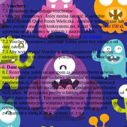
7.
Vouchery
7.1 Posiadamy dwa rodzaje voucherów:
• Voucher Prezentowy , który można zakupić w siedzibie
K.M.K.Systems Quest Room Wieliczka , zamówić telefonicznie lub
przez pocztę e-mail: er@kmksystems.net. Koszt Vouchera to 150 zł,
uprawnia on do zabawy w jednym z naszych pokoi.
• Voucher Prezentowy, który można zakupić
na Allegro
7.2 Voucher prezentowy pozostaje ważny przez trzy miesiące od
daty zakupu.
7.3 Aby wykorzystać Voucher należy zarezerwować dowolny
niezajęty termin do dowolnego pokoju i zaznaczyć „Voucher” .
8.
Dane osobowe
8.1 Rezerwując pokój escape room za pośrednictwem serwisu,
musisz podać swoje dane osobowe niezbędne do realizacji
zamówienia, tj. imię i numer telefonu. W przypadku rezerwacji
vouchera kurierem lub pocztą tradycyjną podajesz nam również
swój adres. W przypadku prośby o fakturę również otrzymujemy od
Ciebie dane osobowe. Tym samym dokonując rezerwacji w naszym
systemie automatycznie wyrażasz zgodę na ich przetwarzanie do
celów realizacji rezerwacji oraz do celów marketingowych
związanych z ofertą K.M.K.Systems sp. z o.o.