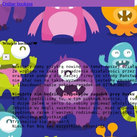
Online booking
Witajcie kochani!❤️
×
    Niestety mamy przykrą nowinę na temat naszej działa
    Ze względu na zakaz prowadzenia działalności przez 
    oraz brak pomocy dla naszej firmy ze strony Państwa
    nie stać nas na takie wyzwanie, i jesteśmy zmuszeni
    i likwidować nasze pokoje zagadek od 01.02.2021.

Niestety nie będzie juz pokojów zagadek przy Rynku 
    4 lata spędziliśmy tu, w tym pięknym mieście, z cud
    Z dużym żalem w sercu to robimy ponieważ włożyliśmy
    żebyście wy mogli swietnie bawić sie, mieć wspanial
    spędzonym razem z waszymi rodzinami, przyjaciółmi. ❤
    Dziękujemy wszystkim!🤝

    Trzymajcie się zdrowo!💪

    Niech Pan Bóg nas wszystkich chroni!🙌
