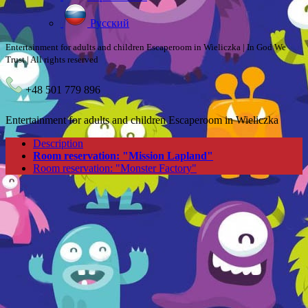
Русский
Entertainment for adults and children Escaperoom in Wieliczka | In God We
Trust | All rights reserved
+48 501 779 896
Entertainment for adults and children Escaperoom in Wieliczka
Description
Room reservation: "Mission Lapland"
Room reservation: "Monster Factory"