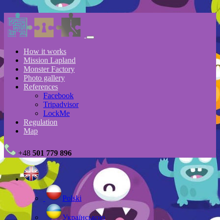
How it works
Mission Lapland
Monster Factory
Photo gallery
References
Facebook
Tripadvisor
LockMe
Regulation
Map
+48
501 779 896
Polski
Українською