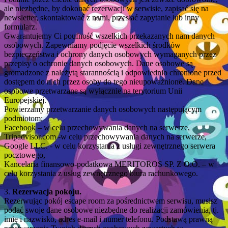
ale niezbędne, by dokonać rezerwacji w serwisie, zapisać się na
newsletter, skontaktować z nami, przesłać zapytanie lub inny
formularz.
Gwarantujemy Ci poufność wszelkich przekazanych nam danych
osobowych. Zapewniamy podjęcie wszelkich środków
bezpieczeństwa i ochrony danych osobowych wymaganych przez
przepisy o ochronie danych osobowych. Dane osobowe są
gromadzone z należytą starannością i odpowiednio chronione przed
dostępem do nich przez osoby do tego nieupoważnione. Dane
osobowe przetwarzane są wyłącznie na terytorium Unii
Europejskiej.
Powierzamy przetwarzanie danych osobowych następującym
podmiotom:
Facebook – w celu przechowywania danych na serwerze,
Tripadvisor.com -w celu przechowywania danych na serwerze,
Google LLC. - w celu korzystania z usługi zewnętrznego serwera
pocztowego,
Kancelaria finansowo-podatkowa MERITOROS SP. Z O.O. – w
celu korzystania z usług zewnętrznego biura rachunkowego.
3.
Rezerwacja pokoju.
Rezerwując pokój escape room za pośrednictwem serwisu, musisz
podać swoje dane osobowe niezbędne do realizacji zamówienia, tj.
imię i nazwisko, adres e-mail i numer telefonu. Podstawą prawną