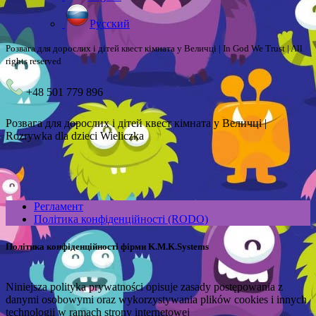
Русский
Розвага для дорослих і дітей квест кімната у Величці | In God We Trust | All
rights reserved
+48 501 779 896
Розвага для дорослих і дітей квест кімната у Величці |
Rozrywka dla dzieci Wieliczka
Регламент
Політика конфіденційності (RODO)
Політика конфіденційності фірми K.M.K.Systems
Niniejsza polityka prywatności opisuje zasady postępowania z
danymi osobowymi oraz wykorzystywania plików cookies i innych
technologii w ramach strony internetowej