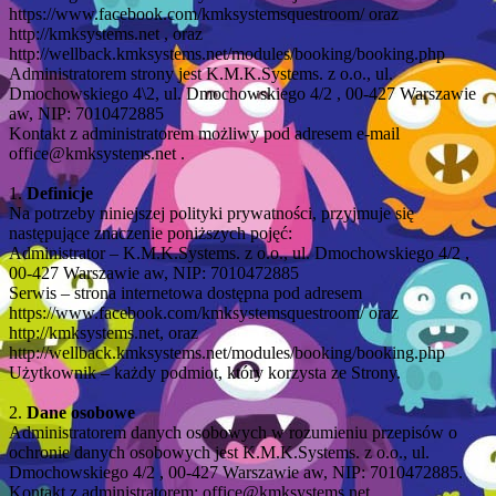
https://www.facebook.com/kmksystemsquestroom/ oraz
http://kmksystems.net , oraz
http://wellback.kmksystems.net/modules/booking/booking.php
Administratorem strony jest K.M.K.Systems. z o.o., ul.
Dmochowskiego 4\2, ul. Dmochowskiego 4/2 , 00-427 Warszawie
aw, NIP: 7010472885
Kontakt z administratorem możliwy pod adresem e-mail
office@kmksystems.net .
1.
Definicje
Na potrzeby niniejszej polityki prywatności, przyjmuje się
następujące znaczenie poniższych pojęć:
Administrator – K.M.K.Systems. z o.o., ul. Dmochowskiego 4/2 ,
00-427 Warszawie aw, NIP: 7010472885
Serwis – strona internetowa dostępna pod adresem
https://www.facebook.com/kmksystemsquestroom/ oraz
http://kmksystems.net, oraz
http://wellback.kmksystems.net/modules/booking/booking.php
Użytkownik – każdy podmiot, który korzysta ze Strony.
2.
Dane osobowe
Administratorem danych osobowych w rozumieniu przepisów o
ochronie danych osobowych jest K.M.K.Systems. z o.o., ul.
Dmochowskiego 4/2 , 00-427 Warszawie aw, NIP: 7010472885.
Kontakt z administratorem: office@kmksystems.net .