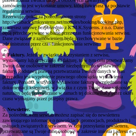
przetwarzania Twoich danych osobowych zawartych w
zamówieniu jest wykonanie umowy, którą zawierasz na podstawie
regulaminu serwisu.
Rezerwując pokój za pośrednictwem strony
http://wellback.kmksystems.net/modules/booking/booking.php,
zawierasz umowę bezpośrednio z K.M.K.Systems. z o.o. Dane
będą przechowywane w bazie przez czas funkcjonowania serwisu.
Dane związane z zamówieniem będą przechowywane w bazie
administratora przez czas funkcjonowania serwisu.
4.
Faktury.
Jeżeli w związku z korzystaniem z serwisu,
wystawiamy lub doręczamy Ci fakturę, to w tym celu przetwarzamy
Twoje dane osobowe w zakresie niezbędnym do wystawienia
faktury. Podstawą prawną przetwarzania Twoich danych w tym
przypadku jest wypełnienie prawnego obowiązku wystawienia
faktury. Ponadto, wszystkie wystawione faktury uwzględniane są w
dokumentacji księgowej, w związku z czym Twoje dane w sposób
naturalny będą przetwarzane w ramach tej dokumentacji przez okres
czasu wymagany przez przepisy prawa.
5.
Newsletter.
Za pośrednictwem serwisu możesz zapisać się do newslettera
zawierającego informacje o nowościach, promocjach, produktach i
usługach związanych z serwisem. W celu przesyłania newslettera,
przetwarzane są Twoje dane osobowe w zakresie imienia i adresu e-