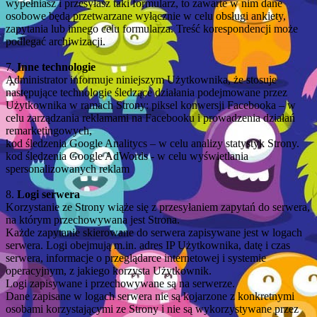
wypełniasz i przesyłasz taki formularz, to zawarte w nim dane
osobowe będą przetwarzane wyłącznie w celu obsługi ankiety,
zapytania lub innego celu formularza. Treść korespondencji może
podlegać archiwizacji.
7.
Inne technologie
Administrator informuje niniejszym Użytkownika, że stosuje
następujące technologie śledzące działania podejmowane przez
Użytkownika w ramach Strony: piksel konwersji Facebooka – w
celu zarządzania reklamami na Facebooku i prowadzenia działań
remarketingowych,
kod śledzenia Google Analitycs – w celu analizy statystyk Strony.
kod śledzenia Google AdWords - w celu wyświetlania
spersonalizowanych reklam
8.
Logi serwera
Korzystanie ze Strony wiąże się z przesyłaniem zapytań do serwera,
na którym przechowywana jest Strona.
Każde zapytanie skierowane do serwera zapisywane jest w logach
serwera. Logi obejmują m.in. adres IP Użytkownika, datę i czas
serwera, informacje o przeglądarce internetowej i systemie
operacyjnym, z jakiego korzysta Użytkownik.
Logi zapisywane i przechowywane są na serwerze.
Dane zapisane w logach serwera nie są kojarzone z konkretnymi
osobami korzystającymi ze Strony i nie są wykorzystywane przez