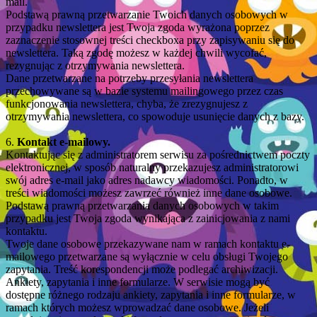
mail.
Podstawą prawną przetwarzanie Twoich danych osobowych w
przypadku newslettera jest Twoja zgoda wyrażona poprzez
zaznaczenie stosownej treści checkboxa przy zapisywaniu się do
newslettera. Taką zgodę możesz w każdej chwili wycofać,
rezygnując z otrzymywania newslettera.
Dane przetwarzane na potrzeby przesyłania newslettera
przechowywane są w bazie systemu mailingowego przez czas
funkcjonowania newslettera, chyba, że zrezygnujesz z
otrzymywania newslettera, co spowoduje usunięcie danych z bazy.
6.
Kontakt e-mailowy.
Kontaktując się z administratorem serwisu za pośrednictwem poczty
elektronicznej, w sposób naturalny przekazujesz administratorowi
swój adres e-mail jako adres nadawcy wiadomości. Ponadto, w
treści wiadomości możesz zawrzeć również inne dane osobowe.
Podstawą prawną przetwarzania danych osobowych w takim
przypadku jest Twoja zgoda wynikająca z zainicjowania z nami
kontaktu.
Twoje dane osobowe przekazywane nam w ramach kontaktu e-
mailowego przetwarzane są wyłącznie w celu obsługi Twojego
zapytania. Treść korespondencji może podlegać archiwizacji.
Ankiety, zapytania i inne formularze. W serwisie mogą być
dostępne różnego rodzaju ankiety, zapytania i inne formularze, w
ramach których możesz wprowadzać dane osobowe. Jeżeli