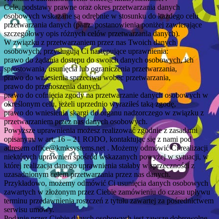
Cele, podstawy prawne oraz okres przetwarzania danych
osobowych wskazane są odrębnie w stosunku do każdego celu
przetwarzania danych (patrz: postanowienia poniżej zawierające
szczegółowy opis różnych celów przetwarzania danych).
W związku z przetwarzaniem przez nas Twoich danych
osobowych, przysługują Ci następujące uprawnienia:
prawo do żądania dostępu do swoich danych osobowych, ich
sprostowania, usunięcia lub ograniczenia przetwarzania,
prawo do wniesienia sprzeciwu wobec przetwarzania,
prawo do przenoszenia danych,
prawo do cofnięcia zgody na przetwarzanie danych osobowych w
określonym celu, jeżeli uprzednio wyraziłeś taką zgodę,
prawo do wniesienia skargi do organu nadzorczego w związku z
przetwarzaniem przez nas danych osobowych.
Powyższe uprawnienia możesz realizować zgodnie z zasadami
opisanymi w art. 16 – 21 RODO, kontaktując się z nami pod
adresem office@kmksystems.net . Możemy odmówić Ci realizacji
niektórych uprawnień spośród wskazanych powyżej w sytuacji, w
której realizacja danego uprawnienia stałaby w sprzeczności z
uzasadnionym celem przetwarzania przez nas danych.
Przykładowo, możemy odmówić Ci usunięcia danych osobowych
zawartych w złożonym przez Ciebie zamówieniu do czasu upływu
terminu przedawnienia roszczeń z tytułu zawartej za pośrednictwem
serwisu umowy.
Podanie przez Ciebie danych osobowych jest zawsze dobrowolne,