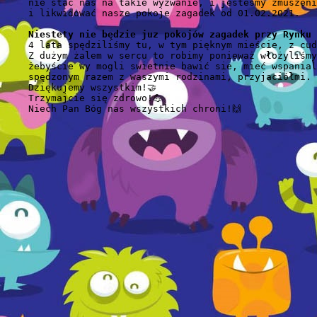
    nie stać nas na takie wyzwanie, i jesteśmy zmuszeni
    i likwidować nasze pokoje zagadek od 01.02.2021.

Niestety nie będzie juz pokojów zagadek przy Rynku 
    4 lata spędziliśmy tu, w tym pięknym mieście, z cud
    Z dużym żalem w sercu to robimy ponieważ włożyliśmy
    żebyście wy mogli swietnie bawić sie, mieć wspanial
    spędzonym razem z waszymi rodzinami, przyjaciółmi. ❤
    Dziękujemy wszystkim!🤝

    Trzymajcie się zdrowo!💪

    Niech Pan Bóg nas wszystkich chroni!🙌
