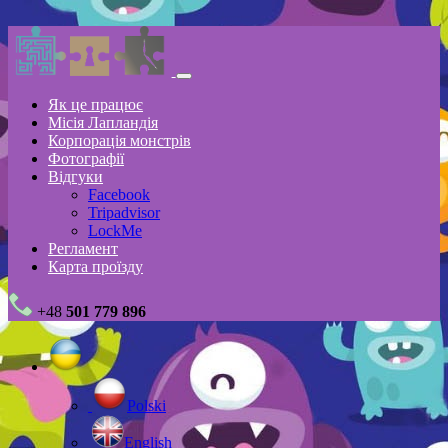
Як це працює
Місія Лапландія
Корпорація монстрів
Фотографії
Відгуки
Facebook
Tripadvisor
LockMe
Регламент
Карта проїзду
+48
501 779 896
Polski
English