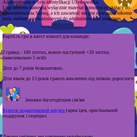
Administratora w celu identyfikacji Użytkownika.
Logi serwera stanowią wyłącznie materiał pomocniczy służący do
administrowania Stroną, a ich zawartość nie jest ujawniana nikomu
poza osobami upoważnionymi do administrowania serwerem.
Вартість гри в квест кімнаті для команди:
2 гравці - 100 злотих, кожен наступний +20 злотих.
(максимально 5 осіб)
Діти до 7 років безкоштовно.
Діти віком до 13 років грають виключно під опікою дорослого.
Знижки багатодітним сім'ям
Купити подарунковий ваучер
гарна ідея, оригінальний
подарунок і сюрприз
Дзвони сміливо, ми говоримо українською