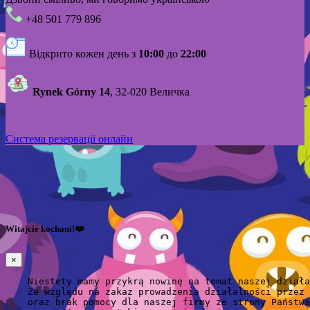
+48 501 779 896
Відкрито кожен день з
10:00
до
22:00
Rynek Górny 14
, 32-020 Величка
Система резервації онлайн
Witajcie kochani!❤️
×
    Niestety mamy przykrą nowinę na temat naszej działa
    Ze względu na zakaz prowadzenia działalności przez 
    oraz brak pomocy dla naszej firmy ze strony Państwa